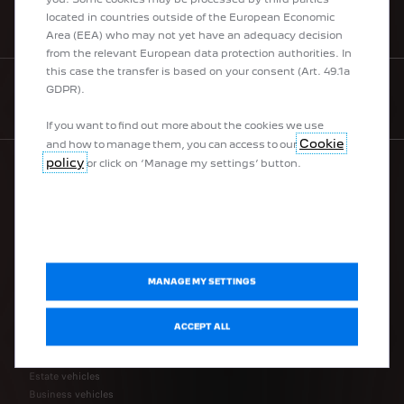
located in countries outside of the European Economic
BOOK A TEST DRIVE
Area (EEA) who may not yet have an adequacy decision
from the relevant European data protection authorities. In
this case the transfer is based on your consent (Art. 49.1a
GDPR).
CONTACT US
If you want to find out more about the cookies we use
Cookie
and how to manage them, you can access to our
policy
or click on ‘Manage my settings’ button.
PEUGEOT RANGE
100% electric vehicles
Plug-in hybrid vehicles
MANAGE MY SETTINGS
Hybrid vehicles
Peugeot Sport Engineered
Urban vehicles
ACCEPT ALL
SUVs
Hatchbacks
Estate vehicles
Business vehicles