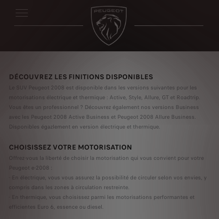
DÉCOUVREZ LES FINITIONS DISPONIBLES
Le SUV Peugeot 2008 est disponible dans les versions suivantes pour les
motorisations électrique et thermique : Active, Style, Allure, GT et Roadtrip.
Vous êtes un professionnel ? Découvrez également nos versions Business
avec les Peugeot 2008 Active Business et Peugeot 2008 Allure Business.
Disponibles égazlement en version électrique et thermique.
CHOISISSEZ VOTRE MOTORISATION
Offrez-vous la liberté de choisir la motorisation qui vous convient pour votre
Peugeot e-2008 :
- En électrique, vous vous assurez la possibilité de circuler selon vos envies, y
compris dans les zones à circulation restreinte.
- En thermique, vous choisissez parmi les motorisations performantes et
efficientes Euro 6, essence ou diesel.