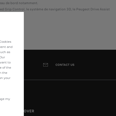
bleau de bord notamment.
d Grip Control, le système de navigation 3D, le Peugeot Drive Assist
 Cookies
ement and
such as
 Our
evant to
CONTACT US
e of the
m the
on your
nage my
DISCOVER