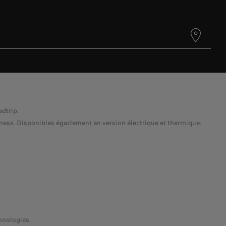
dtrip.
ess. Disponibles égazlement en version électrique et thermique.
hnologies.