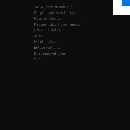
100% electric vehicles
Plug-in hybrid vehicles
Hybrid vehicles
Peugeot Sport Engineered
Urban vehicles
SUVs
Hatchbacks
Estate vehicles
Business vehicles
Vans