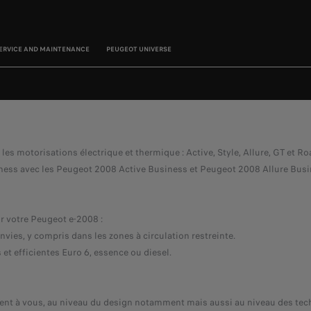
ERVICE AND MAINTENANCE
PEUGEOT UNIVERSE
s motorisations électrique et thermique : Active, Style, Allure, GT et Roa
ess avec les Peugeot 2008 Active Business et Peugeot 2008 Allure Busin
ur votre Peugeot e-2008 :
envies, y compris dans les zones à circulation restreinte.
et efficientes Euro 6, essence ou diesel.
ement à vous, au niveau du design notamment mais aussi au niveau des tec