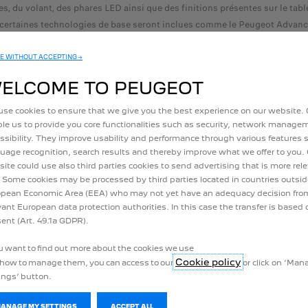
es, du volant, des phares LED ainsi que des finitions présentes sur le ta
, certaines technologies de base seront inclues comme le Peugeot Advance
E WITHOUT ACCEPTING →
ELCOME TO PEUGEOT
r pour une longueur de 4500 mm et une hauteur de 1430mm.
se cookies to ensure that we give you the best experience on our website.
le us to provide you core functionalities such as security, network manag
ssibility. They improve usability and performance through various features 
uage recognition, search results and thereby improve what we offer to you.
ite could use also third parties cookies to send advertising that is more rel
BOOK A TEST DRIVE
 Some cookies may be processed by third parties located in countries outsid
pean Economic Area (EEA) who may not yet have an adequacy decision fro
vant European data protection authorities. In this case the transfer is based 
ent (Art. 49.1a GDPR).
ou want to find out more about the cookies we use
Cookie policy
how to manage them, you can access to our
or click on ‘Ma
ings’ button.
MANAGE MY SETTINGS
ACCEPT ALL