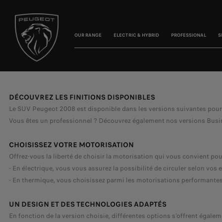
OUR RANGE
ELECTRIC & HYBRID
PROFESSIONAL
S
DÉCOUVREZ LES FINITIONS DISPONIBLES
Le SUV Peugeot 2008 est disponible dans les versions suivantes pour le
Vous êtes un professionnel ? Découvrez également nos versions Busin
CHOISISSEZ VOTRE MOTORISATION
Offrez-vous la liberté de choisir la motorisation qui vous convient po
- En électrique, vous vous assurez la possibilité de circuler selon vos 
- En thermique, vous choisissez parmi les motorisations performantes 
UN DESIGN ET DES TECHNOLOGIES ADAPTÉS
En fonction de la version choisie, différentes options s’offrent égal