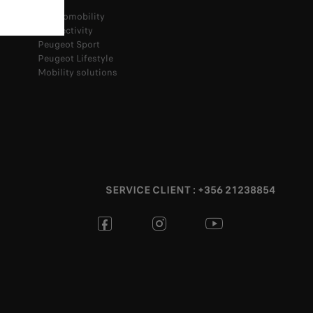
Electromobility
Connectivity
Peugeot Sport
Peugeot Lifestyle
Mobility solutions
SERVICE CLIENT : +356 21238854