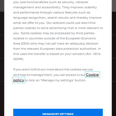
Peugeot 408.
you core functionalities such as security, network
management and accessibility. They improve usability
and performance through various features such as
language recognition, search results and thereby improve
what we offer to you. Our website could use also third
FIND A POINT OF SALE
parties cookies to send advertising that is more relevant to
you. Some cookies may be processed by third parties
located in countries outside of the European Economic
Area (EEA) who may not yet have an adequacy decision
BOOK A TEST DRIVE
from the relevant European data protection authorities. In
this case the transfer is based on your consent (Art. 49.1a
GDPR).
If you want to find out more about the cookies we use
CONTACT US
Cookie
and how to manage them, you can access to our
policy
or click on ‘Manage my settings’ button.
PEUGEOT RANGE
100% electric vehicles
MANAGE MY SETTINGS