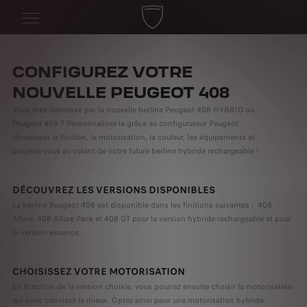
CONFIGUREZ VOTRE
NOUVELLE PEUGEOT 408
Vous êtes intéressé par la nouvelle berline Peugeot 408 HYBRID ou
Peugeot 408 ? Personnalisez-la grâce au configurateur Peugeot :
choisissez la finition, la motorisation, la couleur, les équipements et
projetez-vous au volant de votre future berline hybride rechargeable !
DÉCOUVREZ LES VERSIONS DISPONIBLES
La berline Peugeot 408 est disponible dans les finitions suivantes : 408
Allure, 408 Allure Pack et 408 GT pour la version hybride rechargeable et pour
la version essence.
CHOISISSEZ VOTRE MOTORISATION
En fonction de la version choisie, vous pourrez ensuite choisir la motorisation
qui vous convient le mieux. Optez ainsi pour une motorisation hybride