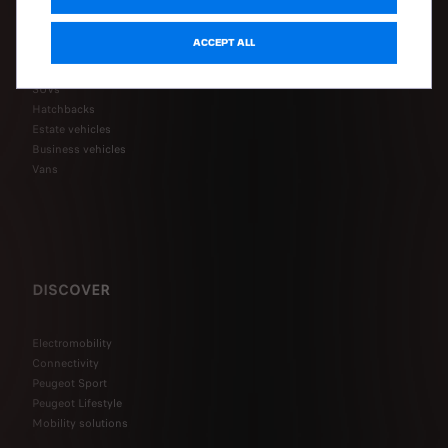
Plug-in hybrid vehicles
Hybrid vehicles
ACCEPT ALL
Peugeot Sport Engineered
Urban vehicles
SUVs
Hatchbacks
Estate vehicles
Business vehicles
Vans
DISCOVER
Electromobility
Connectivity
Peugeot Sport
Peugeot Lifestyle
Mobility solutions