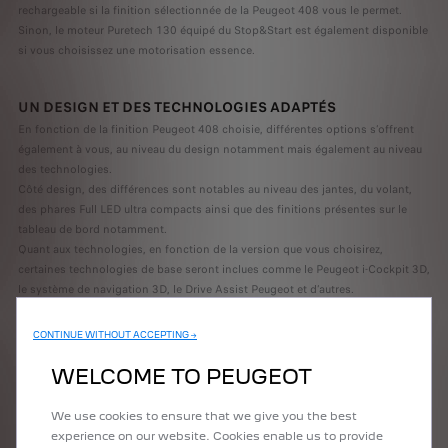
rechargeable si la finition sélectionnée de la Peugeot 408 vous le permet.
Sinon, le moteur Puretech 130 équipé du Stop&Start est également disponible
si vous choisissez une motorisation essence.
UN DESIGN ET DES TECHNOLOGIES ADAPTÉS
En fonction de la finition Peugeot 408 choisie, différentes options s’offrent
également à vous, au niveau du design notamment mais également au niveau
des technologies.
Côté design, des différences sont notables au niveau des jantes, du volant,
des phares Full LED ultra compacts ainsi que des finitions présentes sur le
tableau de bord notamment.
Quant aux technologies, en fonction de la version que vous choisirez,
certaines technologies de base seront inclues comme le Peugeot i-Cockpit 3D,
le système de navigation 3D, le Drive Assist Peugeot et d’autres.
CONTINUE WITHOUT ACCEPTING →
LES DIMENSIONS DE LA NOUVELLE PEUGEOT 408
La berline Peugeot 408 mesure 1848 mm en largeur pour une longueur de
WELCOME TO PEUGEOT
4687 mm et une hauteur de 1486 mm. La capacité du coffre est de 471 litres
pour la motorisation hybride rechargeable.
We use cookies to ensure that we give you the best
Ces dimensions sont communes à toutes les finitions disponibles pour la
experience on our website. Cookies enable us to provide