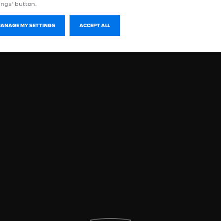
ings’ button.
MANAGE MY SETTINGS
ACCEPT ALL