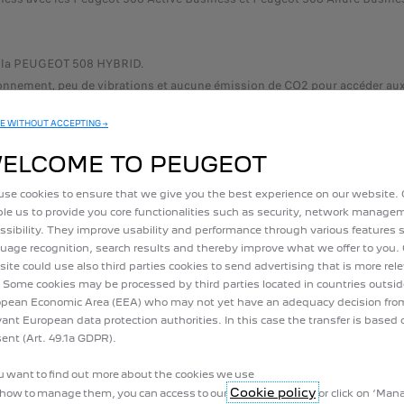
de la PEUGEOT 508 HYBRID.
tionnement, peu de vibrations et aucune émission de CO2 pour accéder aux
 la PEUGEOT 508 promet une conduite souple et une tenue de route exempl
E WITHOUT ACCEPTING →
ELCOME TO PEUGEOT
lement à vous, au niveau du design notamment mais également au niveau de
s, du volant, des phares LED ainsi que les finitions présentes sur le tabl
se cookies to ensure that we give you the best experience on our website.
le us to provide you core functionalities such as security, network manag
 certaines technologies de base seront inclues comme le Peugeot i-Cockpit
ssibility. They improve usability and performance through various features 
uage recognition, search results and thereby improve what we offer to you.
ite could use also third parties cookies to send advertising that is more rel
 Some cookies may be processed by third parties located in countries outsid
pean Economic Area (EEA) who may not yet have an adequacy decision fro
vant European data protection authorities. In this case the transfer is based 
BOOK A TEST DRIVE
ent (Art. 49.1a GDPR).
ou want to find out more about the cookies we use
Cookie policy
how to manage them, you can access to our
or click on ‘Ma