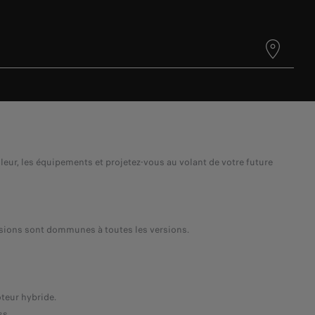
leur, les équipements et projetez-vous au volant de votre future
sions sont dommunes à toutes les versions.
teur hybride.
ss.