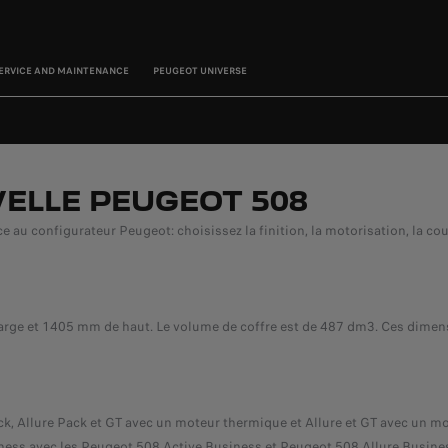
ERVICE AND MAINTENANCE
PEUGEOT UNIVERSE
ELLE PEUGEOT 508
 au configurateur Peugeot: choisissez la finition, la motorisation, la cou
ge et 1405 mm de haut. Le volume de coffre est de 487 dm3. Ces dimen
ck, Allure Pack et GT avec un moteur thermique et Allure et GT avec un mo
ess avec les Peugeot 508 Active Business et Peugeot 508 Allure Busine