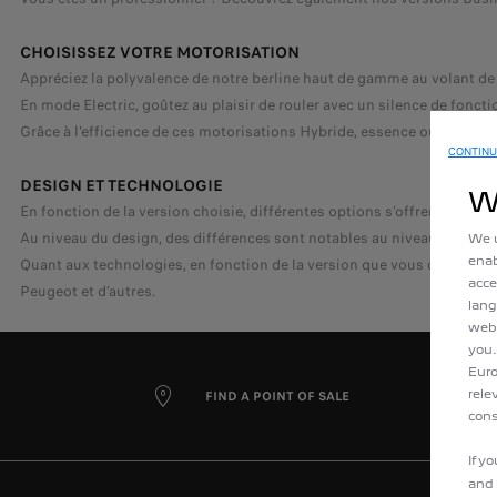
CHOISISSEZ VOTRE MOTORISATION
Appréciez la polyvalence de notre berline haut de gamme au volant 
En mode Electric, goûtez au plaisir de rouler avec un silence de fonc
Grâce à l'efficience de ces motorisations Hybride, essence ou diesel,
CONTINU
DESIGN ET TECHNOLOGIE
W
En fonction de la version choisie, différentes options s’offrent éga
Au niveau du design, des différences sont notables au niveau des jante
We u
enab
Quant aux technologies, en fonction de la version que vous choisirez,
acce
Peugeot et d’autres.
lang
webs
you.
Euro
rele
FIND A POINT OF SALE
cons
If y
and 