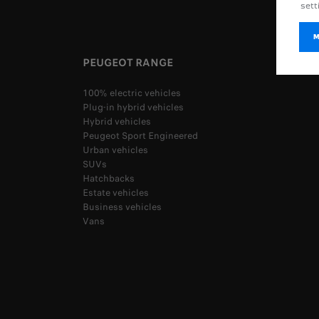
sett
PEUGEOT RANGE
100% electric vehicles
Plug-in hybrid vehicles
Hybrid vehicles
Peugeot Sport Engineered
Urban vehicles
SUVs
Hatchbacks
Estate vehicles
Business vehicles
Vans