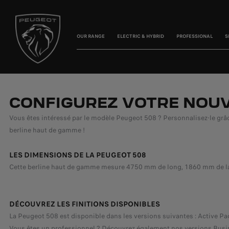
OUR RANGE
ELECTRIC & HYBRID
PROFESSIONAL
S
CONFIGUREZ VOTRE NOUV
Vous êtes intéressé par le modèle Peugeot 508 ? Personnalisez-le grâce
berline haut de gamme !
LES DIMENSIONS DE LA PEUGEOT 508
Cette berline haut de gamme mesure 4750 mm de long, 1860 mm de lar
DÉCOUVREZ LES FINITIONS DISPONIBLES
La Peugeot 508 est disponible dans les versions suivantes : Active Pa
Vous êtes un professionnel ? Découvrez également nos versions Busin