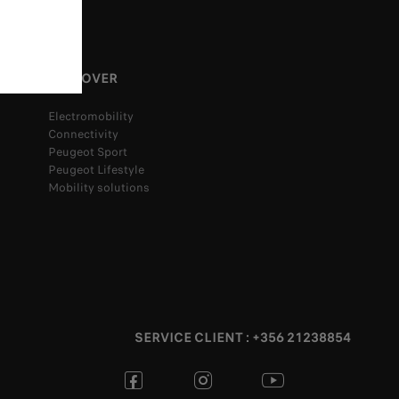
DISCOVER
Electromobility
Connectivity
Peugeot Sport
Peugeot Lifestyle
Mobility solutions
SERVICE CLIENT : +356 21238854